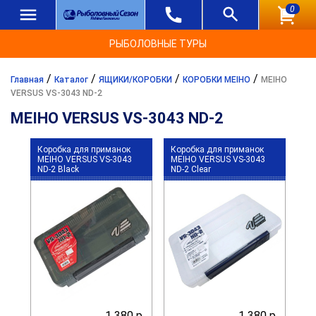
0
РЫБОЛОВНЫЕ ТУРЫ
/
/
/
/
Главная
Каталог
ЯЩИКИ/КОРОБКИ
КОРОБКИ MEIHO
MEIHO
VERSUS VS-3043 ND-2
MEIHO VERSUS VS-3043 ND-2
Коробка для приманок
Коробка для приманок
MEIHO VERSUS VS-3043
MEIHO VERSUS VS-3043
ND-2 Black
ND-2 Clear
1 380 р.
1 380 р.