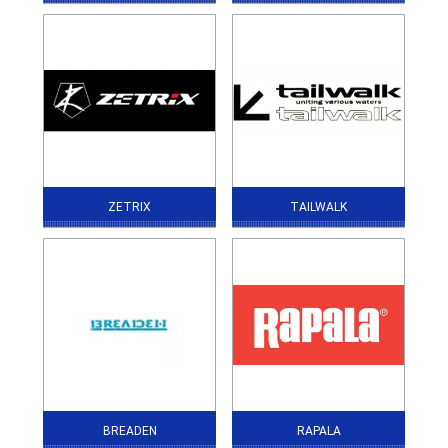
ZETRIX
TAILWALK
BREADEN
RAPALA