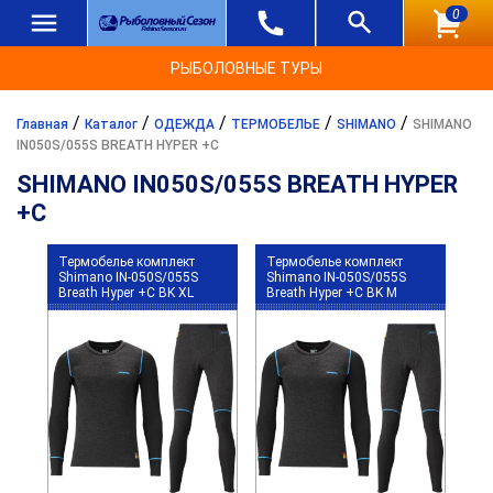
0
РЫБОЛОВНЫЕ ТУРЫ
/
/
/
/
/
Главная
Каталог
ОДЕЖДА
ТЕРМОБЕЛЬЕ
SHIMANO
SHIMANO
IN050S/055S BREATH HYPER +C
SHIMANO IN050S/055S BREATH HYPER
+C
Термобелье комплект
Термобелье комплект
Shimano IN-050S/055S
Shimano IN-050S/055S
Breath Hyper +C BK XL
Breath Hyper +C BK M