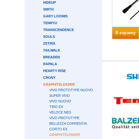
HIDEUP
SMITH
GARY LOOMIS
TENRYU
TRANSCENDENCE
В корзину
SOULS
ZETRIX
TAILWALK
BREADEN
RAPALA
HEARTY RISE
CRONY
GRAPHITELEADER
VIVO PROTOTYPE NUOVO
SUPER VIVO
VIVO NUOVO
TIRO EX
VELOCE NEO
VIVO PROTOTYPE
BELLEZZA CORRENTIA
CORTO EX
GRAPHITELEADER