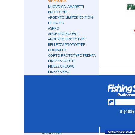
SILVERADO
NUOVO CALAMARETTI
PROTOTYPE
ARGENTO LIMITED EDITION
LE GALES
ASPRO
ARGENTO NUOVO
ARGENTO PROTOTYPE
BELLEZZA PROTOTYPE
COMPATTO
CORTO PROTOTYPE TRENTA
FINEZZA CORTO
FINEZZA NUOVO
FINEZZA NEO
RIVOLTA
FINEZZA TRENTA 30
TIRO WIND
TIRO PROTOTYPE
VIGORE
VIVO
TIRO NUOVO
8-(499)
BOSCO NUOVO
CALZANTE EX
TIRO
МОРСКАЯ РЫБ
CRAZY FISH