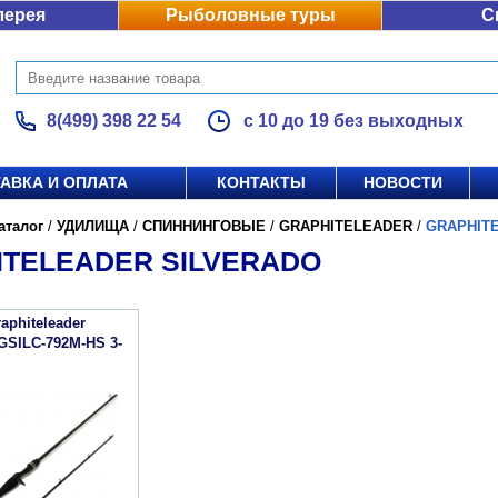
лерея
Рыболовные туры
С
8(499) 398 22 54
с 10 до 19 без выходных
АВКА И ОПЛАТА
КОНТАКТЫ
НОВОСТИ
аталог
/
УДИЛИЩА
/
СПИННИНГОВЫЕ
/
GRAPHITELEADER
/
GRAPHIT
ITELEADER SILVERADO
aphiteleader
3GSILC-792M-HS 3-