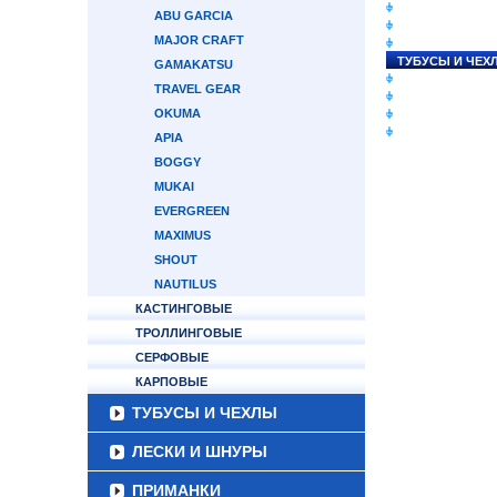
СНАСТИ НА ЛО
ABU GARCIA
КАТУШКИ
MAJOR CRAFT
УДИЛИЩА
ТУБУСЫ И ЧЕХ
GAMAKATSU
ЛЕСКИ И ШНУР
TRAVEL GEAR
ПРИМАНКИ
OKUMA
ГРУЗА/ДЖИГ-Г
ФУРНИТУРА
APIA
BOGGY
MUKAI
EVERGREEN
MAXIMUS
SHOUT
NAUTILUS
КАСТИНГОВЫЕ
ТРОЛЛИНГОВЫЕ
СЕРФОВЫЕ
КАРПОВЫЕ
ТУБУСЫ И ЧЕХЛЫ
ЛЕСКИ И ШНУРЫ
ПРИМАНКИ