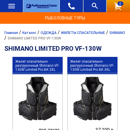
0
РЫБОЛОВНЫЕ ТУРЫ
/
/
/
/
Главная
Каталог
ОДЕЖДА
ЖИЛЕТЫ СПАСАТЕЛЬНЫЕ
SHIMANO
/
SHIMANO LIMITED PRO VF-130W
SHIMANO LIMITED PRO VF-130W
Жилет спасательно-
Жилет спасательно-
разгрузочный Shimano VF-
разгрузочный Shimano VF-
130W Limited Pro BK 2XL
130W Limited Pro BK 3XL
под заказ
37 200 р.