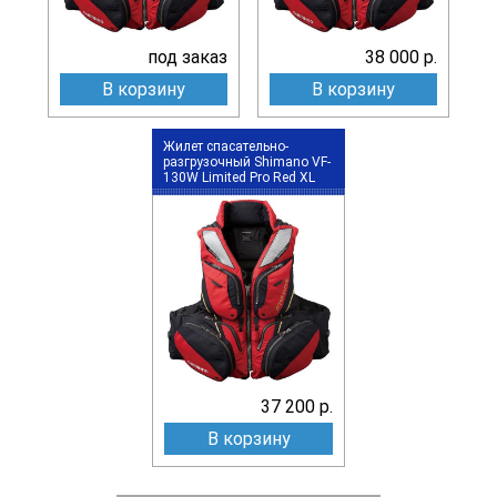
под заказ
38 000 р.
В корзину
В корзину
Жилет спасательно-
разгрузочный Shimano VF-
130W Limited Pro Red XL
37 200 р.
В корзину