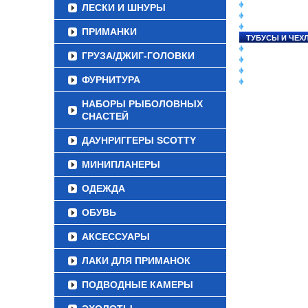
СНАСТИ НА ЛО
ЛЕСКИ И ШНУРЫ
КАТУШКИ
УДИЛИЩА
ПРИМАНКИ
ТУБУСЫ И ЧЕХ
ЛЕСКИ И ШНУР
ГРУЗА/ДЖИГ-ГОЛОВКИ
ПРИМАНКИ
ГРУЗА/ДЖИГ-Г
ФУРНИТУРА
ФУРНИТУРА
НАБОРЫ РЫБОЛОВНЫХ
СНАСТЕЙ
ДАУНРИГГЕРЫ SCOTTY
МИНИПЛАНЕРЫ
ОДЕЖДА
ОБУВЬ
АКСЕССУАРЫ
ЛАКИ ДЛЯ ПРИМАНОК
ПОДВОДНЫЕ КАМЕРЫ