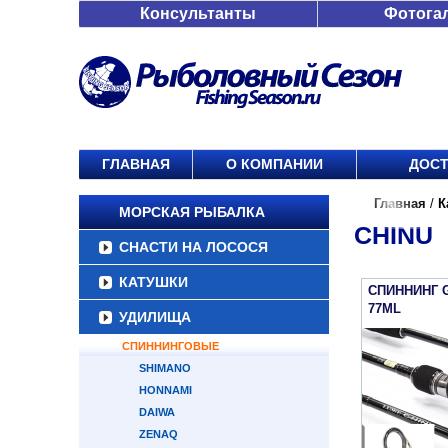
Консультанты
Фотога
ГЛАВНАЯ
О КОМПАНИИ
ДОСТ
Главная
/
К
МОРСКАЯ РЫБАЛКА
CHINU
СНАСТИ НА ЛОСОСЯ
КАТУШКИ
СПИННИНГ 
77ML
УДИЛИЩА
СПИННИНГОВЫЕ
SHIMANO
HONNAMI
DAIWA
ZENAQ