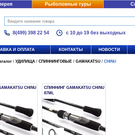
лерея
Рыболовные туры
С
8(499) 398 22 54
с 10 до 19 без выходных
АВКА И ОПЛАТА
КОНТАКТЫ
НОВОСТИ
аталог
/
УДИЛИЩА
/
СПИННИНГОВЫЕ
/
GAMAKATSU
/
CHINU
GAMAKATSU CHINU
СПИННИНГ GAMAKATSU CHINU
87ML