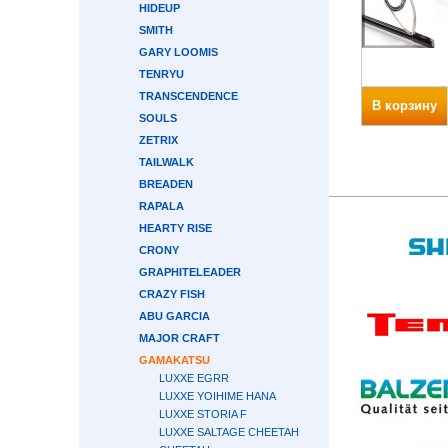
HIDEUP
SMITH
GARY LOOMIS
TENRYU
TRANSCENDENCE
В корзину
SOULS
ZETRIX
TAILWALK
BREADEN
RAPALA
HEARTY RISE
CRONY
GRAPHITELEADER
CRAZY FISH
ABU GARCIA
MAJOR CRAFT
GAMAKATSU
LUXXE EGRR
LUXXE YOIHIME HANA
LUXXE STORIA F
LUXXE SALTAGE CHEETAH