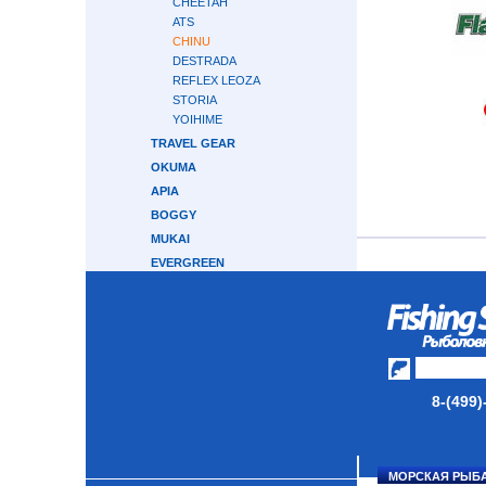
CHEETAH
ATS
CHINU
DESTRADA
REFLEX LEOZA
STORIA
YOIHIME
TRAVEL GEAR
OKUMA
APIA
BOGGY
MUKAI
EVERGREEN
MAXIMUS
SHOUT
NAUTILUS
КАСТИНГОВЫЕ
ТРОЛЛИНГОВЫЕ
8-(499)
СЕРФОВЫЕ
КАРПОВЫЕ
ТУБУСЫ И ЧЕХЛЫ
МОРСКАЯ РЫБ