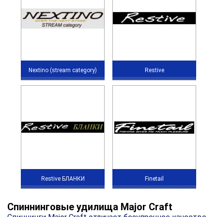
Nextino (stream category)
Restive
Restive БЛАНКИ
Finetail
Спиннинговые удилища Major Craft