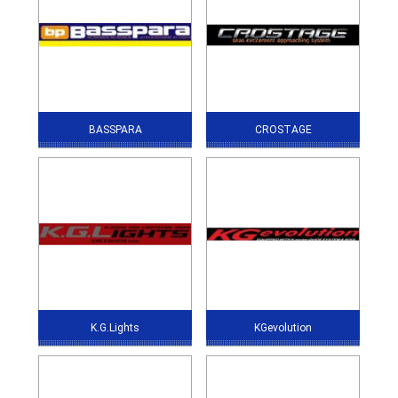
BASSPARA
CROSTAGE
K.G.Lights
KGevolution