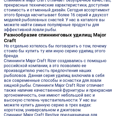
Спиннинги Major Craft отличает безупречное качество,
прекрасные технические характеристики, доступная
стоимость и отменный дизайн. Сегодня ассортимент
этого бренда насчитывает более 16 серий и двухсот
моделей рыболовных снастей. У нас в каталоге вы
можете найти самые популярные продукты для
эффективной ловли рыбы.
Разнообразие спиннинговых удилищ Major
Craft
Но отдельно хотелось бы поговорить о том, почему
стоило бы купить ту или иную серию удилищ этого
бренда.
Спиннинги Major Craft Rizer создавались с помощью
российской компании, а это позволило ее
производителю учесть предпочтения наших
рыболовов. Данная серия удилищ включила в себя
все современные способы и оснастки для ловли
хищной рыбы. Спиннинги Major Craft Rizer отличает
также наличие качественной фурнитуры и прекрасная
эргономичность, они имеют небольшой вес и
высокую степень чувствительности. У нас вы
можете купить данную серию в трех видах:
коротком, универсальном и джиговом.
Спиннинг Major Craft Restive предназначена для