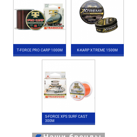
T-FORCE PRO CARP 1000М
K-KARP XTREME 1500М
S-FORCE XPS SURF CAST
300М