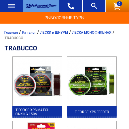
0
РЫБОЛОВНЫЕ ТУРЫ
/
/
/
/
Главная
Каталог
ЛЕСКИ и ШНУРЫ
ЛЕСКА МОНОФИЛЬНАЯ
TRABUCCO
TRABUCCO
T-FORCE XPS MATCH
T-FORCE XPS FEEDER
SINKING 150м