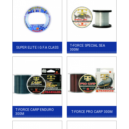
T-FORCE SPECIAL SEA
SUPER ELITE I.G.F.A CLASS
300М
T-FORCE CARP ENDURO
T-FORCE PRO CARP 300М
300М