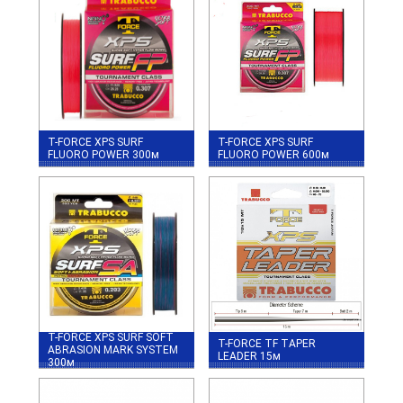
T-FORCE XPS SURF
T-FORCE XPS SURF
FLUORO POWER 300м
FLUORO POWER 600м
T-FORCE XPS SURF SOFT
T-FORCE TF TAPER
ABRASION MARK SYSTEM
LEADER 15м
300м