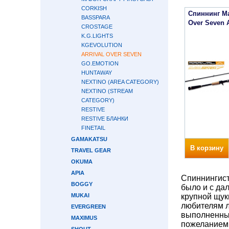
CORKISH
Спиннинг Ma
BASSPARA
Over Seven 
CROSTAGE
K.G.LIGHTS
KGEVOLUTION
ARRIVAL OVER SEVEN
GO.EMOTION
HUNTAWAY
NEXTINO (AREA CATEGORY)
NEXTINO (STREAM
CATEGORY)
RESTIVE
RESTIVE БЛАНКИ
FINETAIL
GAMAKATSU
В корзину
TRAVEL GEAR
OKUMA
APIA
Спиннингист
BOGGY
было и с да
MUKAI
крупной щук
любителям л
EVERGREEN
выполненные
MAXIMUS
пожеланием 