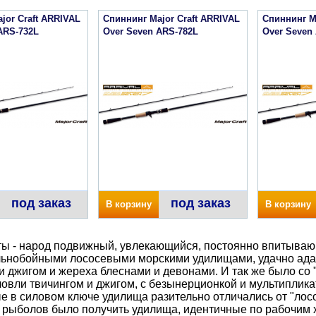
jor Craft ARRIVAL
Спиннинг Major Craft ARRIVAL
Спиннинг M
ARS-732L
Over Seven ARS-782L
Over Seven
под заказ
под заказ
В корзину
В корзину
ы - народ подвижный, увлекающийся, постоянно впитываю
льнобойными лососевыми морскими удилищами, удачно ада
и джигом и жереха блеснами и девонами. И так же было с
овли твичингом и джигом, с безынерционкой и мультиплик
 в силовом ключе удилища разительно отличались от "лосо
рыболов было получить удилища, идентичные по рабочим х