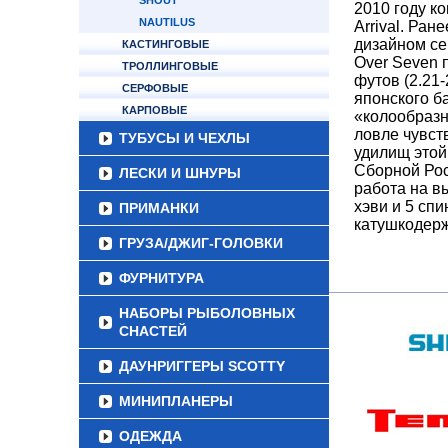
SHOUT
2010 году ко
NAUTILUS
Arrival. Ра
дизайном се
КАСТИНГОВЫЕ
Over Seven 
ТРОЛЛИНГОВЫЕ
футов (2.21-
СЕРФОВЫЕ
японского б
КАРПОВЫЕ
«колообразн
ловле чувст
ТУБУСЫ И ЧЕХЛЫ
удилищ этой
Сборной Рос
ЛЕСКИ И ШНУРЫ
работа на в
хэви и 5 сп
ПРИМАНКИ
катушкодер
ГРУЗА/ДЖИГ-ГОЛОВКИ
ФУРНИТУРА
НАБОРЫ РЫБОЛОВНЫХ
СНАСТЕЙ
ДАУНРИГГЕРЫ SCOTTY
МИНИПЛАНЕРЫ
ОДЕЖДА