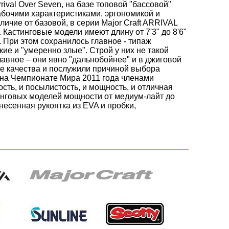
ival Over Seven, на базе топовой "бассовой"
рабочими характеристиками, эргономикой и
личие от базовой, в серии Major Craft ARRIVAL
Кастинговые модели имеют длину от 7'3" до 8'6"
а). При этом сохранилось главное - типаж
кие и "умеренно злые". Строй у них не такой
лавное – они явно "дальнобойнее" и в джиговой
ие качества и послужили причиной выбора
а на Чемпионате Мира 2011 года членами
сть, и посылистость, и мощность, и отличная
тинговых моделей мощности от медиум-лайт до
несенная рукоятка из EVA и пробки,