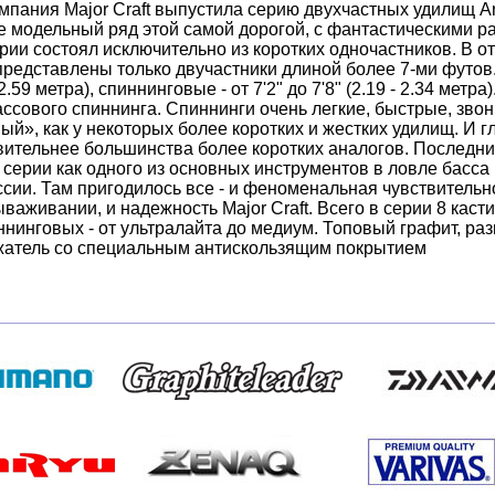
мпания Major Craft выпустила серию двухчастных удилищ Arr
нее модельный ряд этой самой дорогой, с фантастическими 
рии состоял исключительно из коротких одночастников. В от
представлены только двучастники длиной более 7-ми футов. 
2.59 метра), спиннинговые - от 7'2" до 7'8" (2.19 - 2.34 метр
ассового спиннинга. Спиннинги очень легкие, быстрые, звон
ый», как у некоторых более коротких и жестких удилищ. И г
вительнее большинства более коротких аналогов. Последн
 серии как одного из основных инструментов в ловле басс
сии. Там пригодилось все - и феноменальная чувствительно
ываживании, и надежность Major Craft. Всего в серии 8 кас
иннинговых - от ультралайта до медиум. Топовый графит, раз
жатель со специальным антискользящим покрытием