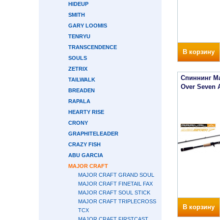
HIDEUP
SMITH
GARY LOOMIS
TENRYU
TRANSCENDENCE
В корзину
SOULS
ZETRIX
Спиннинг Ma
TAILWALK
Over Seven 
BREADEN
RAPALA
HEARTY RISE
CRONY
GRAPHITELEADER
CRAZY FISH
ABU GARCIA
MAJOR CRAFT
MAJOR CRAFT GRAND SOUL
MAJOR CRAFT FINETAIL FAX
MAJOR CRAFT SOUL STICK
MAJOR CRAFT TRIPLECROSS
В корзину
TCX
MAJOR CRAFT FIRSTCAST