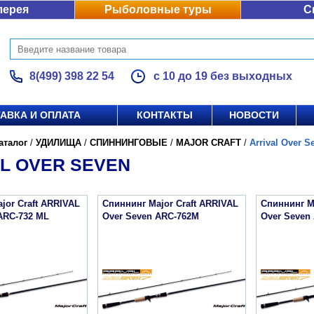
лерея
Рыболовные туры
С
8(499) 398 22 54
с 10 до 19 без выходных
АВКА И ОПЛАТА
КОНТАКТЫ
НОВОСТИ
аталог
/
УДИЛИЩА
/
СПИННИНГОВЫЕ
/
MAJOR CRAFT
/
Arrival Over S
L OVER SEVEN
jor Craft ARRIVAL
Спиннинг Major Craft ARRIVAL
Спиннинг M
ARC-732 ML
Over Seven ARC-762M
Over Seven