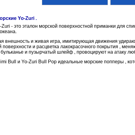
рские Yo-Zuri .
Zuri - это эталон морской поверхностной приманки для спи
океана.
ая внешность и живая игра, имитирующая движения удира
поверхности и расцветка лакокрасочного покрытия , меня
бульканье и пузырчатый шлейф , провоцируют на атаку люб
imi Bull и Yo-Zuri Bull Pop идеальные морские попперы , ко