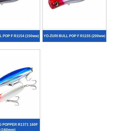
L POP F R1154 (150мм)
YO-ZURI BULL POP F R1155 (200мм)
G POPPER R1371 160F
(160mm)