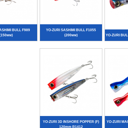
ASHIMI BULL F989
YO-ZURI SASHIMI BULL F1055
(150мм)
(200мм)
YO-ZURI BUL
YO-ZURI 3D INSHORE POPPER (F)
YO-ZURI MA
120mm R1412