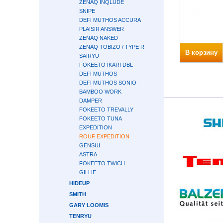
ZENAQ INQLUDE
SNIPE
DEFI MUTHOS ACCURA
PLAISIR ANSWER
ZENAQ NAKED
ZENAQ TOBIZO / TYPE R
В корзину
SAIRYU
FOKEETO IKARI DBL
DEFI MUTHOS
DEFI MUTHOS SONIO
BAMBOO WORK
DAMPER
FOKEETO TREVALLY
FOKEETO TUNA
EXPEDITION
ROUF EXPEDITION
GENSUI
ASTRA
FOKEETO TWICH
GILLIE
HIDEUP
SMITH
GARY LOOMIS
TENRYU