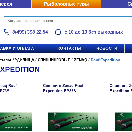
лерея
Рыболовные туры
С
8(499) 398 22 54
с 10 до 19 без выходных
АВКА И ОПЛАТА
КОНТАКТЫ
НОВОСТИ
аталог
/
УДИЛИЩА
/
СПИННИНГОВЫЕ
/
ZENAQ
/
Rouf Expedition
XPEDITION
naq Rouf
Спиннинг Zenaq Rouf
Спиннинг Z
EP73S
Expedition EP83S
Expedition 