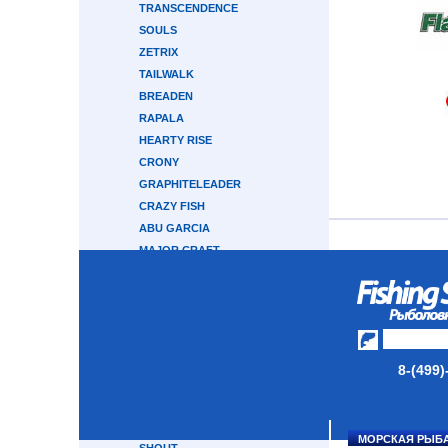
TRANSCENDENCE
SOULS
ZETRIX
TAILWALK
BREADEN
RAPALA
HEARTY RISE
CRONY
GRAPHITELEADER
CRAZY FISH
ABU GARCIA
MAJOR CRAFT
GAMAKATSU
TRAVEL GEAR
OKUMA
APIA
BOGGY
8-(499)
MUKAI
EVERGREEN
MAXIMUS
МОРСКАЯ РЫБ