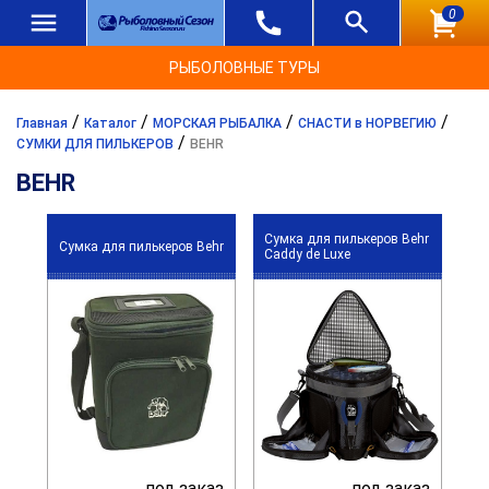
0
РЫБОЛОВНЫЕ ТУРЫ
/
/
/
/
Главная
Каталог
МОРСКАЯ РЫБАЛКА
СНАСТИ в НОРВЕГИЮ
/
СУМКИ ДЛЯ ПИЛЬКЕРОВ
BEHR
BEHR
Сумка для пилькеров Behr
Сумка для пилькеров Behr
Caddy de Luxe
под заказ
под заказ