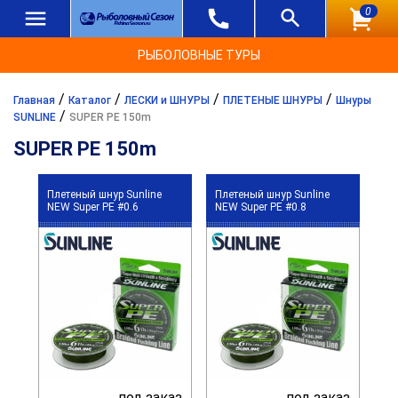
0
РЫБОЛОВНЫЕ ТУРЫ
/
/
/
/
Главная
Каталог
ЛЕСКИ и ШНУРЫ
ПЛЕТЕНЫЕ ШНУРЫ
Шнуры
/
SUNLINE
SUPER PE 150m
SUPER PE 150m
Плетеный шнур Sunline
Плетеный шнур Sunline
NEW Super PE #0.6
NEW Super PE #0.8
под заказ
под заказ