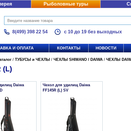
лерея
Рыболовные туры
С
8(499) 398 22 54
с 10 до 19 без выходных
АВКА И ОПЛАТА
КОНТАКТЫ
НОВОСТИ
аталог
/
ТУБУСЫ и ЧЕХЛЫ
/
ЧЕХЛЫ SHIMANO / DAIWA
/
ЧЕХЛЫ DAI
 (L)
удилищ Daiwa
Чехол для удилищ Daiwa
RD
FF145R (L) SV