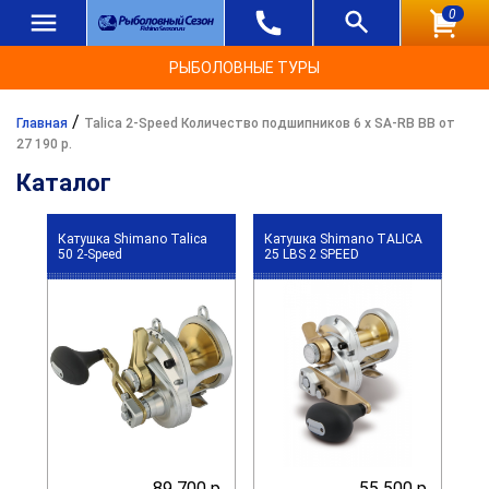
0
РЫБОЛОВНЫЕ ТУРЫ
/
Главная
Talica 2-Speed Количество подшипников 6 х SA-RB BB от
27 190 р.
Каталог
Катушка Shimano Talica
Катушка Shimano TALICA
50 2-Speed
25 LBS 2 SPEED
89 700 р.
55 500 р.