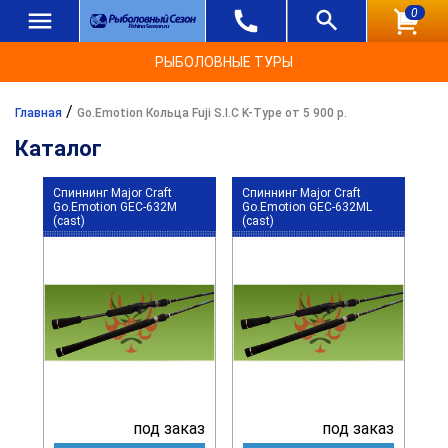
0
РЫБОЛОВНЫЕ ТУРЫ
/
Главная
Go.Emotion Кольца Fuji S.I.C K-Type от 5 900 р.
Каталог
Спиннинг Major Craft
Спиннинг Major Craft
Go.Emotion GEC-632M
Go.Emotion GEC-632ML
(cast)
(cast)
под заказ
под заказ