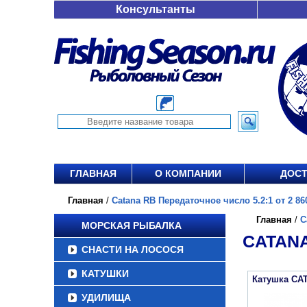
Консультанты
ГЛАВНАЯ
О КОМПАНИИ
ДОСТ
Главная
/
Catana RB Передаточное число 5.2:1 от 2 86
Главная
/
C
МОРСКАЯ РЫБАЛКА
CATANA
СНАСТИ НА ЛОСОСЯ
КАТУШКИ
Катушка CA
УДИЛИЩА