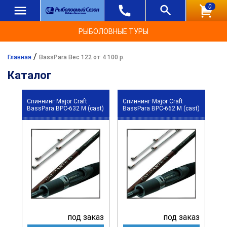
0
РЫБОЛОВНЫЕ ТУРЫ
/
Главная
BassPara Вес 122 от 4 100 р.
Каталог
Спиннинг Major Craft
Спиннинг Major Craft
BassPara BPC-632 M (cast)
BassPara BPC-662 M (cast)
под заказ
под заказ