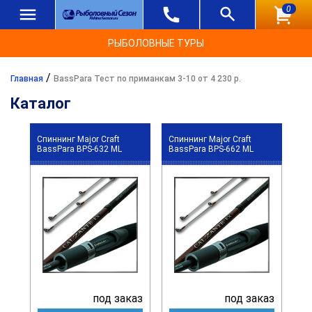
0
РЫБОЛОВНЫЕ ТУРЫ
/
Главная
BassPara Тест по приманкам 3-10 от 4 230 р.
Каталог
Спиннинг Major Craft
Спиннинг Major Craft
BassPara BPS-632 ML
BassPara BPS-662 ML
под заказ
под заказ