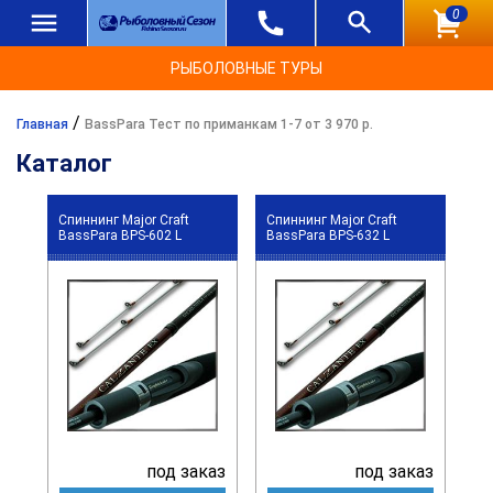
0
РЫБОЛОВНЫЕ ТУРЫ
/
Главная
BassPara Тест по приманкам 1-7 от 3 970 р.
Каталог
Спиннинг Major Craft
Спиннинг Major Craft
BassPara BPS-602 L
BassPara BPS-632 L
под заказ
под заказ