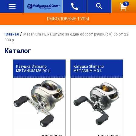
0
РЫБОЛОВНЫЕ ТУРЫ
/
Главная
Metanium PE на шпулю за один оборот ручки,(см) 66 от 22
330 р.
Каталог
Катушка Shimano
Катушка Shimano
METANIUM MG DC L
METANIUM MG L
под заказ
под заказ